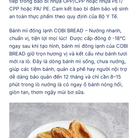
tiếp trong bao bì nhựa OPP/CPP hoặc nhựa PET/
CPP hoặc PA/ PE. Cam kết bao bì đảm bảo vệ sinh
an toàn thực phẩm theo quy định của Bộ Y Tế.
Bánh mì đông lạnh COBI BREAD – Nướng nhanh,
chuẩn vị, tiện lợi mọi lúc! Được cấp đông ở -18°C
ngay sau khi tạo hình, bánh mì đông lạnh của COBI
BREAD giữ trọn hương vị và kết cấu như bánh tươi
mới ra lò. Đây là dòng bánh mì sống, chưa nướng,
giúp các tiệm bánh, quán cà phê hay người nội trợ
dễ dàng bảo quản đến 12 tháng và chỉ cần 8–15
phút trong lò nướng là có ngay ổ bánh nóng hổi,
giòn tan, thơm ngậy mùi bơ sữa.