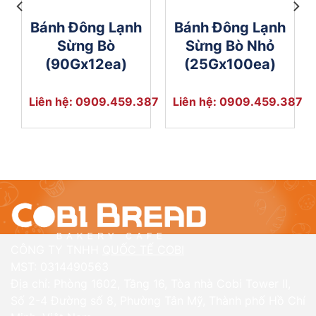
Bánh Đông Lạnh
Bánh Đông Lạnh
Sừng Bò
Sừng Bò Nhỏ
(90Gx12ea)
(25Gx100ea)
387
Liên hệ: 0909.459.387
Liên hệ: 0909.459.387
CÔNG TY TNHH
QUỐC TẾ COBI
MST: 0314490563
Địa chỉ: Phòng 1602, Tầng 16, Tòa nhà Cobi Tower II,
Số 2-4 Đường số 8, Phường Tân Mỹ, Thành phố Hồ Chí