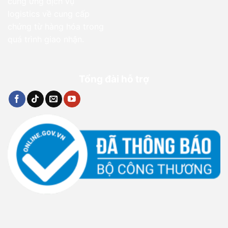
cung ứng dịch vụ
logistics về cung cấp
chứng từ hàng hóa trong
quá trình giao nhận.
Tổng đài hỗ trợ