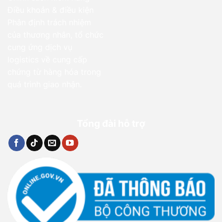
Điều khoản & điều kiện
Phân định trách nhiệm
của thương nhân, tổ chức
cung ứng dịch vụ
logistics về cung cấp
chứng từ hàng hóa trong
quá trình giao nhận.
Tổng đài hỗ trợ