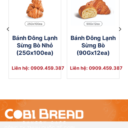
Bánh Đông Lạnh
Bánh Đông Lạnh
Sừng Bò Nhỏ
Sừng Bò
(25Gx100ea)
(90Gx12ea)
387
Liên hệ: 0909.459.387
Liên hệ: 0909.459.387
CÔNG TY TNHH
QUỐC TẾ COBI