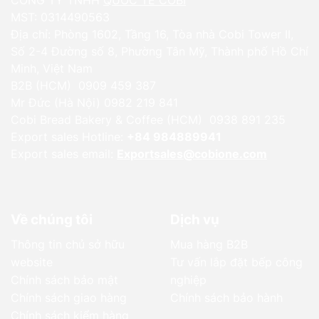
MST: 0314490563
Địa chỉ: Phòng 1602, Tầng 16, Tòa nhà Cobi Tower II,
Số 2-4 Đường số 8, Phường Tân Mỹ, Thành phố Hồ Chí
Minh, Việt Nam
B2B (HCM) 0909 459 387
Mr Đức (Hà Nội) 0982 219 841
Cobi Bread Bakery & Coffee (HCM) 0938 891 235
Export sales Hotline:
+84 984889941
Export sales email:
Exportsales@cobione.com
Về chúng tôi
Dịch vụ
Thông tin chủ sở hữu
Mua hàng B2B
website
Tư vấn lắp đặt bếp công
Chính sách bảo mật
nghiệp
Chính sách giao hàng
Chính sách bảo hành
Chính sách kiểm hàng