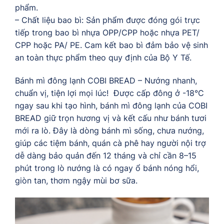
phẩm.
– Chất liệu bao bì: Sản phẩm được đóng gói trực
tiếp trong bao bì nhựa OPP/CPP hoặc nhựa PET/
CPP hoặc PA/ PE. Cam kết bao bì đảm bảo vệ sinh
an toàn thực phẩm theo quy định của Bộ Y Tế.
Bánh mì đông lạnh COBI BREAD – Nướng nhanh,
chuẩn vị, tiện lợi mọi lúc! Được cấp đông ở -18°C
ngay sau khi tạo hình, bánh mì đông lạnh của COBI
BREAD giữ trọn hương vị và kết cấu như bánh tươi
mới ra lò. Đây là dòng bánh mì sống, chưa nướng,
giúp các tiệm bánh, quán cà phê hay người nội trợ
dễ dàng bảo quản đến 12 tháng và chỉ cần 8–15
phút trong lò nướng là có ngay ổ bánh nóng hổi,
giòn tan, thơm ngậy mùi bơ sữa.