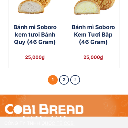
Bánh mì Soboro
Bánh mì Soboro
kem tươi Bánh
Kem Tươi Bắp
Quy (46 Gram)
(46 Gram)
25,000
₫
25,000
₫
1
2
CÔNG TY TNHH
QUỐC TẾ COBI