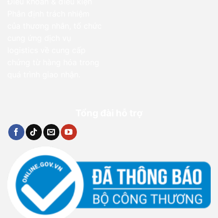
Điều khoản & điều kiện
Phân định trách nhiệm
của thương nhân, tổ chức
cung ứng dịch vụ
logistics về cung cấp
chứng từ hàng hóa trong
quá trình giao nhận.
Tổng đài hỗ trợ