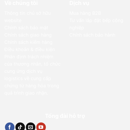
Về chúng tôi
Dịch vụ
Thông tin chủ sở hữu
Mua hàng B2B
website
Tư vấn lắp đặt bếp công
Chính sách bảo mật
nghiệp
Chính sách giao hàng
Chính sách bảo hành
Chính sách kiểm hàng
Điều khoản & điều kiện
Phân định trách nhiệm
của thương nhân, tổ chức
cung ứng dịch vụ
logistics về cung cấp
chứng từ hàng hóa trong
quá trình giao nhận.
Tổng đài hỗ trợ