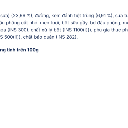
ữa) (23,99 %), đường, kem đánh tiệt trùng (6,91 %), sữa tư
ậu phộng cắt nhỏ, men tươi, bột sữa gầy, bơ đậu phộng, muố
a (INS 300), chất xử lý bột (INS 1100(i))), phụ gia thực ph
NS 500(ii)), chất bảo quản (INS 282).
ng tính trên 100g