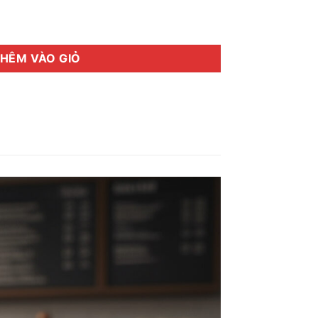
 Quy (46 Gram) số lượng
HÊM VÀO GIỎ