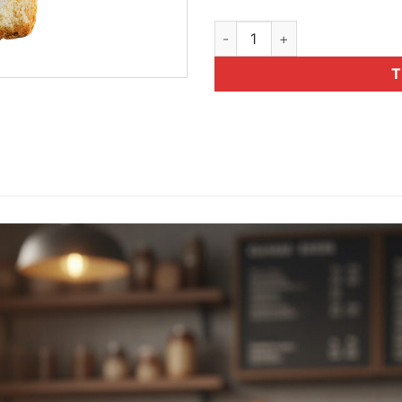
Bánh mì Soboro kem tươi Bánh
T