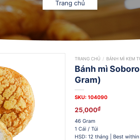
Trang chủ
TRANG CHỦ
/
BÁNH MÌ KEM T
Bánh mì Soboro
Gram)
SKU: 104090
₫
25,000
46 Gram
1 Cái / Túi
HSD: 12 tháng | Best withi