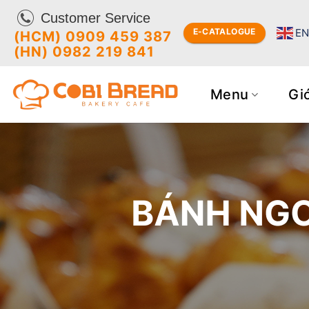
Bỏ
Customer Service
qua
E
E-CATALOGUE
(HCM) 0909 459 387
nội
(HN) 0982 219 841
dung
Menu
Giớ