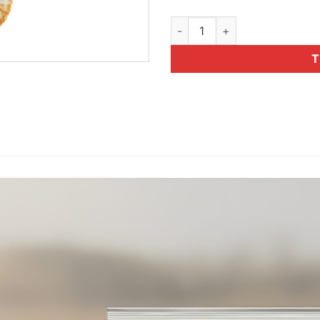
Bánh mì Soboro kem tươi Soco
T