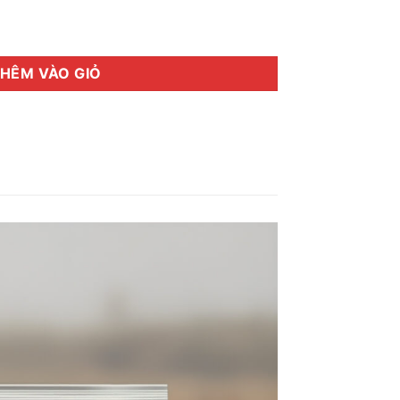
la (46 Gram) số lượng
HÊM VÀO GIỎ