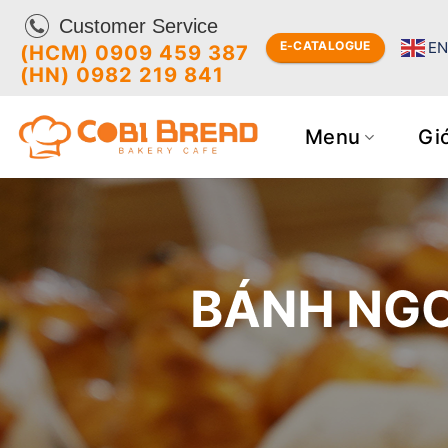
Bỏ
Customer Service
qua
E
E-CATALOGUE
(HCM) 0909 459 387
nội
(HN) 0982 219 841
dung
Menu
Giớ