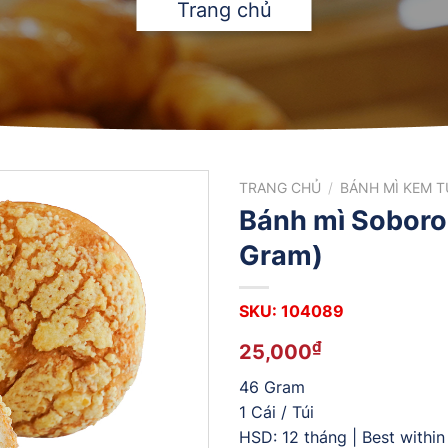
Trang chủ
TRANG CHỦ
/
BÁNH MÌ KEM T
Bánh mì Soboro
Gram)
SKU: 104089
₫
25,000
46 Gram
1 Cái / Túi
HSD: 12 tháng | Best withi