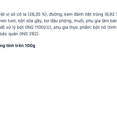
ật vị sô cô la (26,35 %), đường, kem đánh tiệt trùng (6,92 
en tươi, bột sữa gầy, bơ đậu phộng, muối, phụ gia làm bánh
 xử lý bột (INS 1100(i))), phụ gia thực phẩm: bột nở (tinh 
t bảo quản (INS 282).
ng tính trên 100g