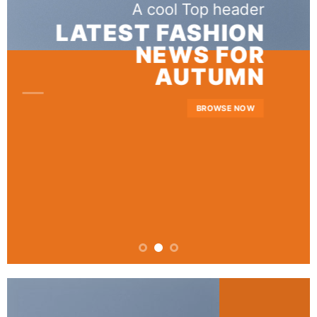
A cool Top header
LATEST FASHION
NEWS FOR
AUTUMN
BROWSE NOW