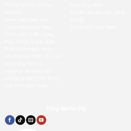
Thông tin chủ sở hữu
Mua hàng B2B
website
Tư vấn lắp đặt bếp công
Chính sách bảo mật
nghiệp
Chính sách giao hàng
Chính sách bảo hành
Chính sách kiểm hàng
Điều khoản & điều kiện
Phân định trách nhiệm
của thương nhân, tổ chức
cung ứng dịch vụ
logistics về cung cấp
chứng từ hàng hóa trong
quá trình giao nhận.
Tổng đài hỗ trợ