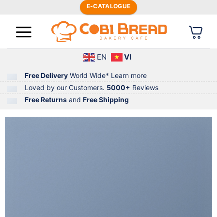
Bỏ
E-CATALOGUE
qua
nội
dung
EN
VI
Free Delivery
World Wide*
Learn more
Loved by our Customers.
5000+
Reviews
Free Returns
and
Free Shipping