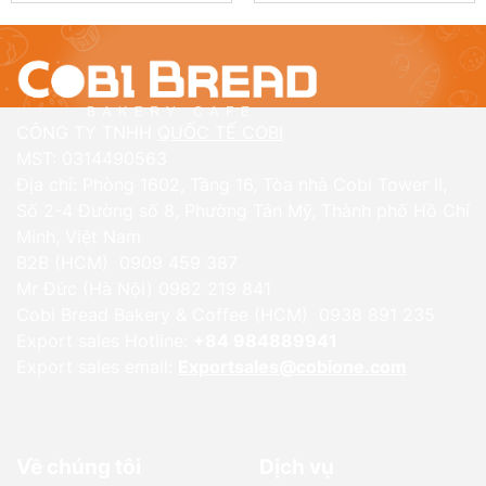
CÔNG TY TNHH
QUỐC TẾ COBI
MST: 0314490563
Địa chỉ: Phòng 1602, Tầng 16, Tòa nhà Cobi Tower II,
Số 2-4 Đường số 8, Phường Tân Mỹ, Thành phố Hồ Chí
Minh, Việt Nam
B2B (HCM) 0909 459 387
Mr Đức (Hà Nội) 0982 219 841
Cobi Bread Bakery & Coffee (HCM) 0938 891 235
Export sales Hotline:
+84 984889941
Export sales email:
Exportsales@cobione.com
Về chúng tôi
Dịch vụ