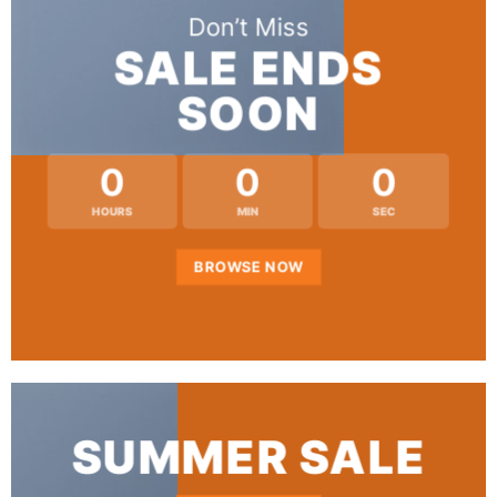
Don’t Miss
SALE ENDS
SOON
0
0
0
HOURS
MIN
SEC
BROWSE NOW
SUMMER SALE