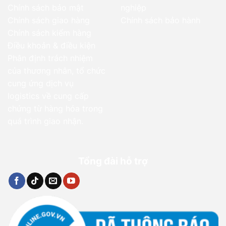
Chính sách bảo mật
nghiệp
Chính sách giao hàng
Chính sách bảo hành
Chính sách kiểm hàng
Điều khoản & điều kiện
Phân định trách nhiệm
của thương nhân, tổ chức
cung ứng dịch vụ
logistics về cung cấp
chứng từ hàng hóa trong
quá trình giao nhận.
Tổng đài hỗ trợ