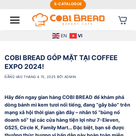
Bỏ
E-CATALOGUE
qua
nội
dung
EN
VI
COBI BREAD GÓP MẶT TẠI COFFEE
EXPO 2024!
ĐĂNG VÀO
THÁNG 4 15, 2025
BỞI
ADMIN
Hãy đến ngay gian hàng COBI BREAD để khám phá
dòng bánh mì kem tươi nổi tiếng, đang “gây bão” trên
mạng xã hội thời gian gần đây – nhân tố “bùng nổ
doanh số” tại các cửa hàng tiện lợi như 7-Eleven,
GS25, Circle K, Family Mart… Đặc biệt, bạn sẽ được
thưởng thức hương vị hấp dẫn này hoàn toàn miễn