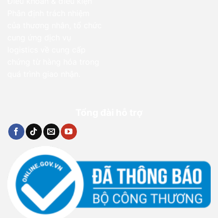
Điều khoản & điều kiện
Phân định trách nhiệm
của thương nhân, tổ chức
cung ứng dịch vụ
logistics về cung cấp
chứng từ hàng hóa trong
quá trình giao nhận.
Tổng đài hỗ trợ