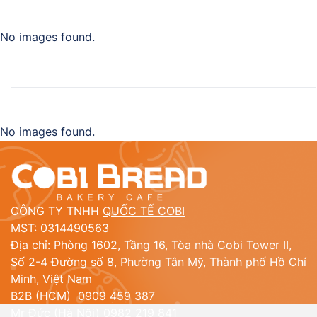
No images found.
No images found.
CÔNG TY TNHH
QUỐC TẾ COBI
MST: 0314490563
Địa chỉ: Phòng 1602, Tầng 16, Tòa nhà Cobi Tower II,
Số 2-4 Đường số 8, Phường Tân Mỹ, Thành phố Hồ Chí
Minh, Việt Nam
B2B (HCM) 0909 459 387
Mr Đức (Hà Nội) 0982 219 841