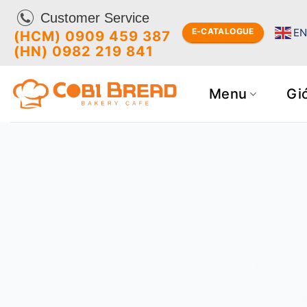
Bỏ
Customer Service
qua
E
E-CATALOGUE
(HCM) 0909 459 387
nội
(HN) 0982 219 841
dung
Menu
Giớ