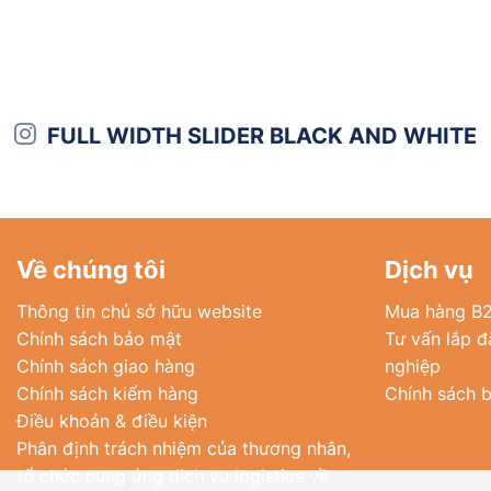
FULL WIDTH SLIDER BLACK AND WHITE
Về chúng tôi
Dịch vụ
Thông tin chủ sở hữu website
Mua hàng B
Chính sách bảo mật
Tư vấn lắp 
Chính sách giao hàng
nghiệp
Chính sách kiểm hàng
Chính sách 
Điều khoản & điều kiện
Phân định trách nhiệm của thương nhân,
tổ chức cung ứng dịch vụ logistics về