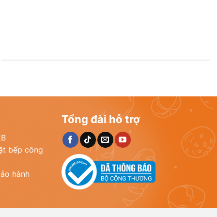
Tổng đài hỗ trợ
2B
đặt bếp công
bảo hành