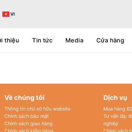
N
VI
i thiệu
Tin tức
Media
Cửa hàng
Về chúng tôi
Dịch vụ
Thông tin chủ sở hữu website
Mua hàng B
Chính sách bảo mật
Tư vấn lắp 
Chính sách giao hàng
nghiệp
Chính sách kiểm hàng
Chính sách 