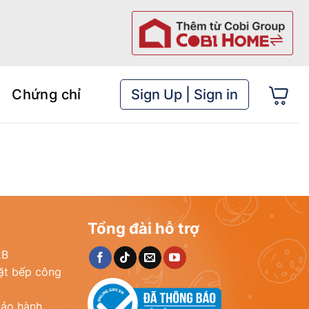
Chứng chỉ
Sign Up | Sign in
Tổng đài hỗ trợ
2B
đặt bếp công
bảo hành