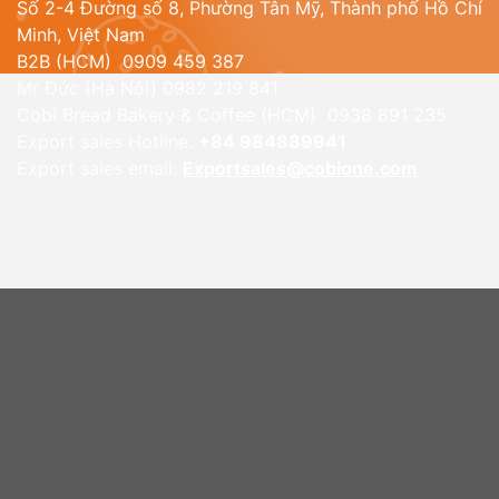
Số 2-4 Đường số 8, Phường Tân Mỹ, Thành phố Hồ Chí
Minh, Việt Nam
B2B (HCM) 0909 459 387
Mr Đức (Hà Nội) 0982 219 841
Cobi Bread Bakery & Coffee (HCM) 0938 891 235
Export sales Hotline:
+84 984889941
Export sales email:
Exportsales@cobione.com