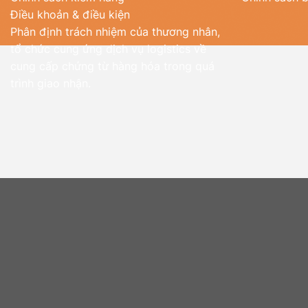
Điều khoản & điều kiện
Phân định trách nhiệm của thương nhân,
tổ chức cung ứng dịch vụ logistics về
cung cấp chứng từ hàng hóa trong quá
trình giao nhận.